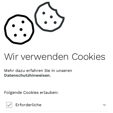
Kontakt
Wir verwenden Cookies
Appenzeller & Benisowitsch KlG
Jan Appenzeller
Im Buchenpark 3
Mehr dazu erfahren Sie in unseren
Datenschutzhinweisen
.
8304 Wallisellen
Schweiz
055 505 66 27
Folgende Cookies erlauben:
info@drei-de.ch
Erforderliche